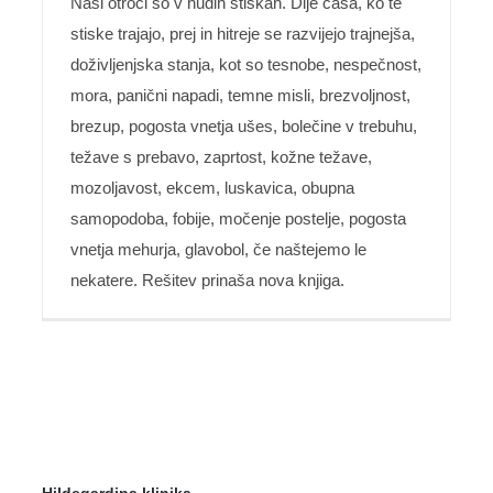
Naši otroci so v hudih stiskah. Dlje časa, ko te
stiske trajajo, prej in hitreje se razvijejo trajnejša,
doživljenjska stanja, kot so tesnobe, nespečnost,
mora, panični napadi, temne misli, brezvoljnost,
brezup, pogosta vnetja ušes, bolečine v trebuhu,
težave s prebavo, zaprtost, kožne težave,
mozoljavost, ekcem, luskavica, obupna
samopodoba, fobije, močenje postelje, pogosta
vnetja mehurja, glavobol, če naštejemo le
nekatere. Rešitev prinaša nova knjiga.
Hildegardina klinika