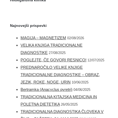
Najnovejši prispevki
MAGIJA – MAGNETIZEM
02/08/2026
VELIKA KNJIGA TRADICIONALNE
DIAGNOSTIKE
27/08/2025
POGLEJTE, ČE GOVORI RESNICO!
12/07/2025
PREDNAROČILO VELIKE KNJIGE
TRADICIONALNE DIAGNOSTIKE – OBRAZ,
JEZIK, ROKE, NOGE, URIN
10/06/2025
Bertramka (Anacyclus pyretri)
04/06/2025
TRADICIONALNA KITAJSKA MEDICINA IN
POLETNA DIETETIKA
26/05/2025
TRADICIONALNA DIAGNOSTIKA ČLOVEKA V
NOVA KNJIGA: HIPNOTERAPIJA ZA