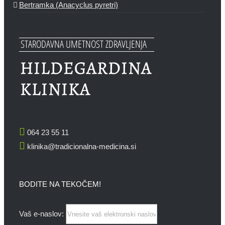
Bertramka (Anacyclus pyretri)
064 23 55 11
klinika@tradicionalna-medicina.si
BODITE NA TEKOČEM!
Vaš e-naslov: