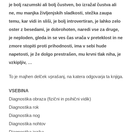
je bolj razumski ali bolj čustven, bo izražal čustva ali
ne, mu manjka življenjskih sladkosti, stežka zaupa
temu, kar vidi in sliši, je bolj introvertiran, je lahko zelo
oster z besedami, je dobrohoten, naredi vse za druge,
je neploden, gleda in se ves čas vrača v preteklost in ne
zmore stopiti proti prihodnosti, ima v sebi hude
napetosti, je že dolgo prestrašen, mu krvni tlak niha, je
vzkipljiv, …
To je majhen delček vprašanj, na katera odgovarja ta knjiga.
VSEBINA
Diagnostika obraza (fizični in psihični vidik)
Diagnostika rok
Diagnostika nog
Diagnostika nohtov
Diagnostika jezika