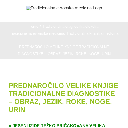
Skip
to
content
Home
/
Tradicionalna diagnostika človeka
,
Tradicionalna evropska medicina
,
Tradicionalna kitajska medicina
/
PREDNAROČILO VELIKE KNJIGE TRADICIONALNE
DIAGNOSTIKE – OBRAZ, JEZIK, ROKE, NOGE, URIN
View
PREDNAROČILO VELIKE KNJIGE
Larger
TRADICIONALNE DIAGNOSTIKE
Image
– OBRAZ, JEZIK, ROKE, NOGE,
URIN
V JESENI IZIDE TEŽKO PRIČAKOVANA
VELIKA