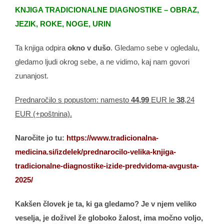
KNJIGA TRADICIONALNE DIAGNOSTIKE – OBRAZ,
JEZIK, ROKE, NOGE, URIN
Ta knjiga odpira
okno v dušo
. Gledamo sebe v ogledalu,
gledamo ljudi okrog sebe, a ne vidimo, kaj nam govori
zunanjost.
Prednaročilo s popustom: namesto
44,99
EUR le
38
,24
EUR (+poštnina).
Naročite jo tu:
https://www.tradicionalna-
medicina.si/izdelek/prednarocilo-velika-knjiga-
tradicionalne-diagnostike-izide-predvidoma-avgusta-
2025/
Kakšen človek je ta, ki ga gledamo? Je v njem veliko
veselja, je doživel že globoko žalost, ima močno voljo,