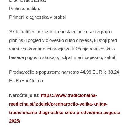
Psihosomatika.
Primeri: diagnostika v praksi
Sistematičen prikaz in z enostavnimi koraki zgrajen
globinski pogled v človeško dušo človeka, ki stoji pred
vami, vsakomur nudi orodje za luščenje resnice, ki jo
besede pogosto skušajo, bolj ali manj uspešno, zakriti.
Prednaročilo s popustom: namesto
44,99
EUR le
38
,24
EUR (+poštnina).
Naročite jo tu:
https://www.tradicionalna-
medicina.si/izdelek/prednarocilo-velika-knjiga-
tradicionalne-diagnostike-izide-predvidoma-avgusta-
2025/