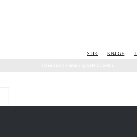
STIK
KNJIGE
T
Home
/
Tradicionalna diagnostika človeka