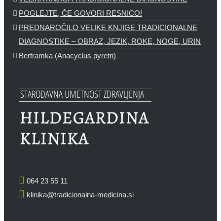
POGLEJTE, ČE GOVORI RESNICO!
PREDNAROČILO VELIKE KNJIGE TRADICIONALNE
DIAGNOSTIKE – OBRAZ, JEZIK, ROKE, NOGE, URIN
Bertramka (Anacyclus pyretri)
064 23 55 11
klinika@tradicionalna-medicina.si