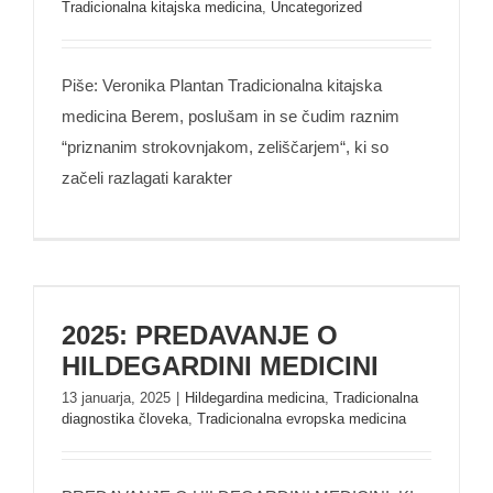
Tradicionalna kitajska medicina
,
Uncategorized
Piše: Veronika Plantan Tradicionalna kitajska
medicina Berem, poslušam in se čudim raznim
“priznanim strokovnjakom, zeliščarjem“, ki so
začeli razlagati karakter
2025: PREDAVANJE O HILDEGARDINI
2025: PREDAVANJE O
MEDICINI
HILDEGARDINI MEDICINI
13 januarja, 2025
|
Hildegardina medicina
,
Tradicionalna
diagnostika človeka
,
Tradicionalna evropska medicina