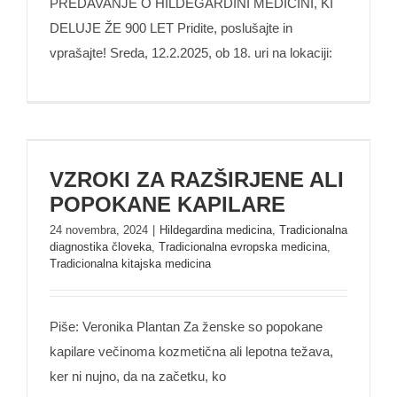
PREDAVANJE O HILDEGARDINI MEDICINI, KI
DELUJE ŽE 900 LET Pridite, poslušajte in
vprašajte! Sreda, 12.2.2025, ob 18. uri na lokaciji:
VZROKI ZA RAZŠIRJENE ALI POPOKANE
VZROKI ZA RAZŠIRJENE ALI
KAPILARE
POPOKANE KAPILARE
24 novembra, 2024
|
Hildegardina medicina
,
Tradicionalna
diagnostika človeka
,
Tradicionalna evropska medicina
,
Tradicionalna kitajska medicina
Piše: Veronika Plantan Za ženske so popokane
kapilare večinoma kozmetična ali lepotna težava,
ker ni nujno, da na začetku, ko