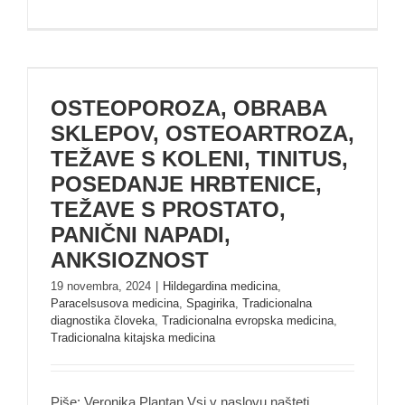
OSTEOPOROZA, OBRABA SKLEPOV,
OSTEOARTROZA, TEŽAVE S KOLENI,
TINITUS, POSEDANJE HRBTENICE, TEŽAVE
OSTEOPOROZA, OBRABA
S PROSTATO, PANIČNI NAPADI,
SKLEPOV, OSTEOARTROZA,
ANKSIOZNOST
TEŽAVE S KOLENI, TINITUS,
POSEDANJE HRBTENICE,
TEŽAVE S PROSTATO,
PANIČNI NAPADI,
ANKSIOZNOST
19 novembra, 2024
|
Hildegardina medicina
,
Paracelsusova medicina
,
Spagirika
,
Tradicionalna
diagnostika človeka
,
Tradicionalna evropska medicina
,
Tradicionalna kitajska medicina
Piše: Veronika Plantan Vsi v naslovu našteti