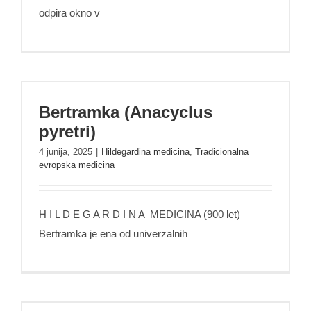
odpira okno v
Bertramka (Anacyclus pyretri)
Bertramka (Anacyclus
pyretri)
4 junija, 2025
|
Hildegardina medicina
,
Tradicionalna
evropska medicina
H I L D E G A R D I N A MEDICINA (900 let)
Bertramka je ena od univerzalnih