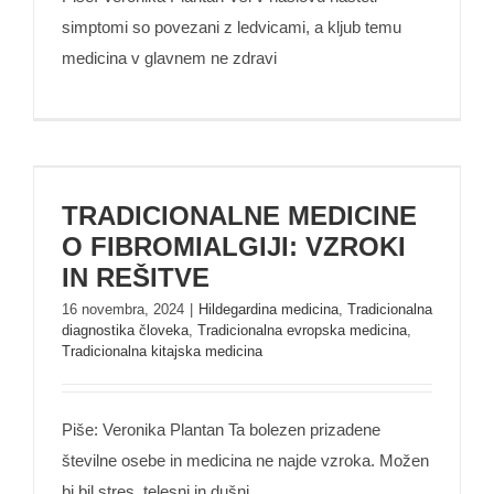
simptomi so povezani z ledvicami, a kljub temu
medicina v glavnem ne zdravi
TRADICIONALNE MEDICINE O
TRADICIONALNE MEDICINE
FIBROMIALGIJI: VZROKI IN REŠITVE
O FIBROMIALGIJI: VZROKI
IN REŠITVE
16 novembra, 2024
|
Hildegardina medicina
,
Tradicionalna
diagnostika človeka
,
Tradicionalna evropska medicina
,
Tradicionalna kitajska medicina
Piše: Veronika Plantan Ta bolezen prizadene
številne osebe in medicina ne najde vzroka. Možen
bi bil stres, telesni in dušni,