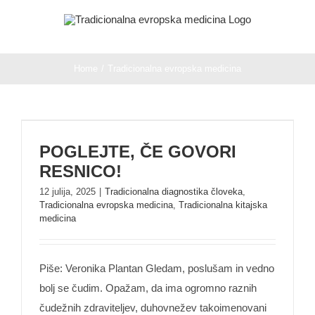
Skip
to
content
Home
/
Tradicionalna evropska medicina
POGLEJTE, ČE GOVORI RESNICO!
POGLEJTE, ČE GOVORI
RESNICO!
12 julija, 2025
|
Tradicionalna diagnostika človeka
,
Tradicionalna evropska medicina
,
Tradicionalna kitajska
medicina
Piše: Veronika Plantan Gledam, poslušam in vedno
bolj se čudim. Opažam, da ima ogromno raznih
čudežnih zdraviteljev, duhovnežev takoimenovani