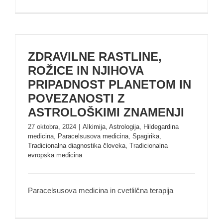
ZDRAVILNE RASTLINE, ROŽICE IN NJIHOVA
PRIPADNOST PLANETOM IN POVEZANOSTI
ZDRAVILNE RASTLINE,
Z ASTROLOŠKIMI ZNAMENJI
ROŽICE IN NJIHOVA
PRIPADNOST PLANETOM IN
POVEZANOSTI Z
ASTROLOŠKIMI ZNAMENJI
27 oktobra, 2024
|
Alkimija
,
Astrologija
,
Hildegardina
medicina
,
Paracelsusova medicina
,
Spagirika
,
Tradicionalna diagnostika človeka
,
Tradicionalna
evropska medicina
Paracelsusova medicina in cvetlilčna terapija