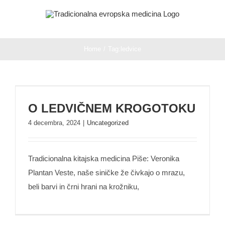
Skip
to
content
Home
/
Tag:
ledvice
O LEDVIČNEM KROGOTOKU
O LEDVIČNEM KROGOTOKU
4 decembra, 2024
|
Uncategorized
Tradicionalna kitajska medicina Piše: Veronika
Plantan Veste, naše siničke že čivkajo o mrazu,
beli barvi in črni hrani na krožniku,