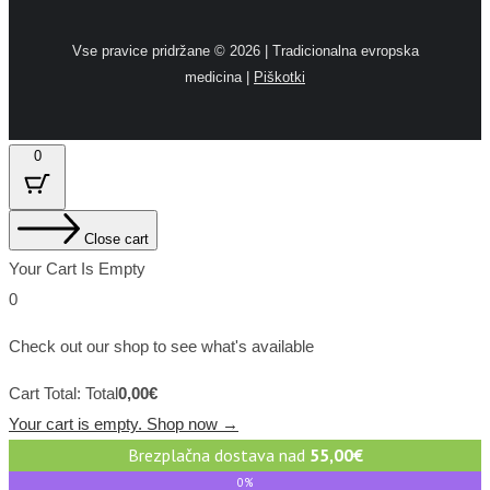
Vse pravice pridržane ©
2026 | Tradicionalna evropska
medicina |
Piškotki
0
Close cart
Your Cart Is Empty
0
Check out our shop to see what's available
Cart Total:
Total
0,00
€
Your cart is empty. Shop now →
Brezplačna dostava nad
55,00
€
0%