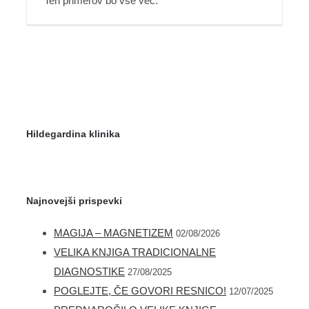
Teh primerov bo vse več.
Hildegardina klinika
Najnovejši prispevki
MAGIJA – MAGNETIZEM
02/08/2026
VELIKA KNJIGA TRADICIONALNE
DIAGNOSTIKE
27/08/2025
ALERGIJE – POGLED TRADICIONALNIH
POGLEJTE, ČE GOVORI RESNICO!
12/07/2025
MEDICIN NA VSE POGOSTEJŠE TEŽAVE