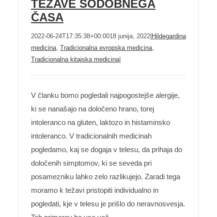
TEŽAVE SODOBNEGA
ČASA
2022-06-24T17:35:38+00:00
18 junija, 2022
|
Hildegardina
medicina
,
Tradicionalna evropska medicina
,
Tradicionalna kitajska medicina
|
V članku bomo pogledali najpogostejše alergije,
ki se nanašajo na določeno hrano, torej
intoleranco na gluten, laktozo in histaminsko
intoleranco. V tradicionalnih medicinah
pogledamo, kaj se dogaja v telesu, da prihaja do
določenih simptomov, ki se seveda pri
posamezniku lahko zelo razlikujejo. Zaradi tega
moramo k težavi pristopiti individualno in
pogledati, kje v telesu je prišlo do neravnosvesja.