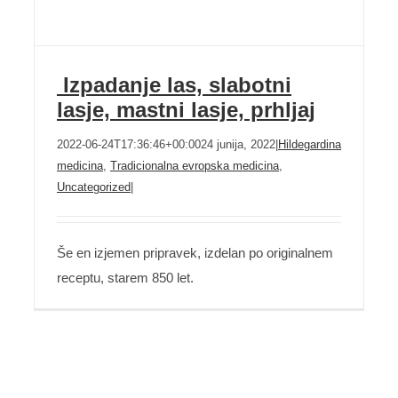
Izpadanje las, slabotni
lasje, mastni lasje, prhljaj
2022-06-24T17:36:46+00:00
24 junija, 2022
|
Hildegardina
medicina
,
Tradicionalna evropska medicina
,
Uncategorized
|
Izpadanje las, slabotni lasje, mastni lasje,
prhljaj
Še en izjemen pripravek, izdelan po originalnem
receptu, starem 850 let.