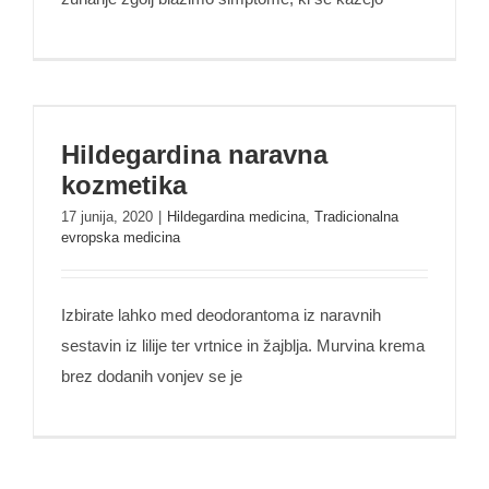
Hildegardina naravna kozmetika
Hildegardina naravna
kozmetika
17 junija, 2020
|
Hildegardina medicina
,
Tradicionalna
evropska medicina
Izbirate lahko med deodorantoma iz naravnih
sestavin iz lilije ter vrtnice in žajblja. Murvina krema
brez dodanih vonjev se je