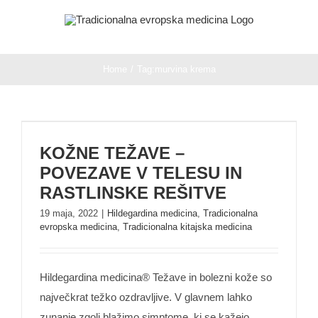
Skip
to
content
Home
/
Tag:
murvina krema
KOŽNE TEŽAVE – POVEZAVE V TELESU IN
KOŽNE TEŽAVE –
RASTLINSKE REŠITVE
POVEZAVE V TELESU IN
RASTLINSKE REŠITVE
19 maja, 2022
|
Hildegardina medicina
,
Tradicionalna
evropska medicina
,
Tradicionalna kitajska medicina
Hildegardina medicina® Težave in bolezni kože so
največkrat težko ozdravljive. V glavnem lahko
zunanje zgolj blažimo simptome, ki se kažejo