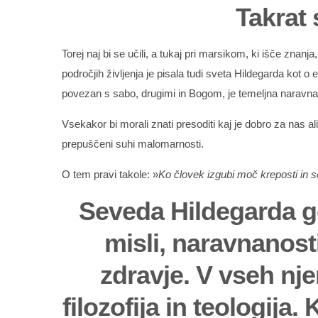
Takrat
Torej naj bi se učili, a tukaj pri marsikom, ki išče zna
področjih življenja je pisala tudi sveta Hildegarda kot o e
povezan s sabo, drugimi in Bogom, je temeljna naravnanos
Vsekakor bi morali znati presoditi kaj je dobro za nas 
prepuščeni suhi malomarnosti.
O tem pravi takole: »
Ko človek izgubi moč kreposti in se
Seveda Hildegarda go
misli, naravnanost
zdravje. V vseh nje
filozofija in teologij