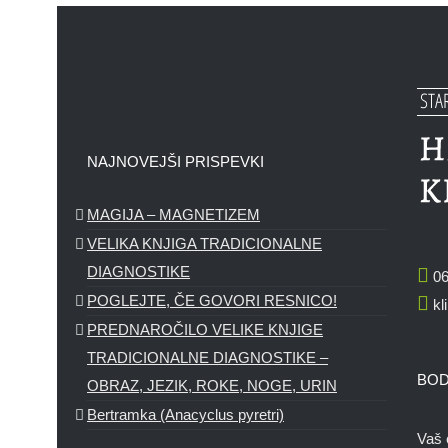
NAJNOVEJŠI PRISPEVKI
MAGIJA – MAGNETIZEM
VELIKA KNJIGA TRADICIONALNE
DIAGNOSTIKE
06
POGLEJTE, ČE GOVORI RESNICO!
kl
PREDNAROČILO VELIKE KNJIGE
TRADICIONALNE DIAGNOSTIKE –
BOD
OBRAZ, JEZIK, ROKE, NOGE, URIN
Bertramka (Anacyclus pyretri)
Vaš 