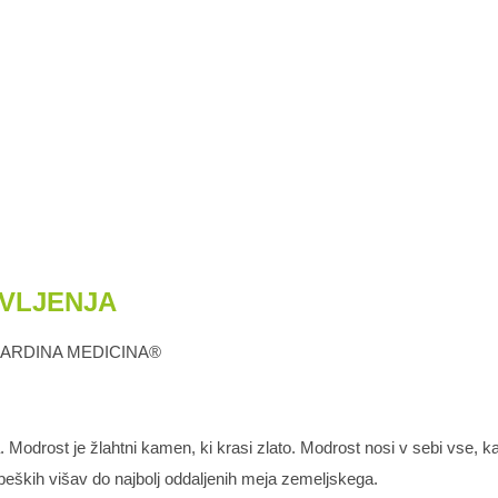
IVLJENJA
GARDINA MEDICINA®
. Modrost je žlahtni kamen, ki krasi zlato. Modrost nosi v sebi vse, k
ebeških višav do najbolj oddaljenih meja zemeljskega.