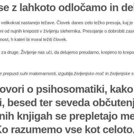
 se z lahkoto odločamo in de
nja, velikokrat nastanejo težave. Človek danes zelo težko presoja, kaj 
ni od nujnih kreposti v življenju slehernika. Presojanje o dobrobiti zase
t, h kateri bi moral težiti človek.
ali za druge. Življenje nas uči, da delujemo preudarno, krepimo to k
 prepusti suhi malomarnosti, izgublja življenjsko moč in življenjske s
vori o psihosomatiki, kako
i, besed ter seveda občutenj
nih knjigah se prepletajo me
a. Ko razumemo vse kot celot