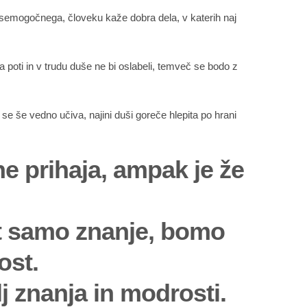
n vsemogočnega, človeku kaže dobra dela, v katerih naj
na poti in v trudu duše ne bi oslabeli, temveč se bodo z
e še vedno učiva, najini duši goreče hlepita po hrani
ne prihaja, ampak je že
et samo znanje, bomo
ost.
znanja in modrosti.