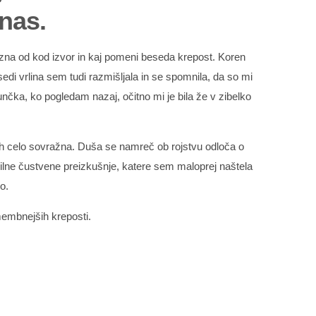
 nas.
ozna od kod izvor in kaj pomeni beseda krepost. Koren
i vrlina sem tudi razmišljala in se spomnila, da so mi
nčka, ko pogledam nazaj, očitno mi je bila že v zibelko
asih celo sovražna. Duša se namreč ob rojstvu odloča o
vilne čustvene preizkušnje, katere sem maloprej naštela
o.
membnejših kreposti.