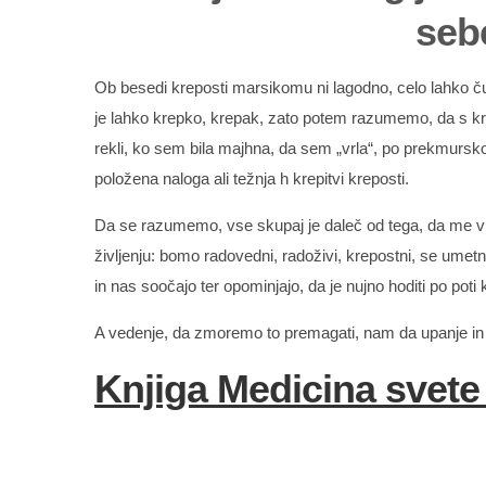
sebe
Ob besedi kreposti marsikomu ni lagodno, celo lahko č
je lahko krepko, krepak, zato potem razumemo, da s kre
rekli, ko sem bila majhna, da sem „vrla“, po prekmursk
položena naloga ali težnja h krepitvi kreposti.
Da se razumemo, vse skupaj je daleč od tega, da me v ži
življenju: bomo radovedni, radoživi, krepostni, se umet
in nas soočajo ter opominjajo, da je nujno hoditi po pot
A vedenje, da zmoremo to premagati, nam da upanje in v
Knjiga Medicina svete 