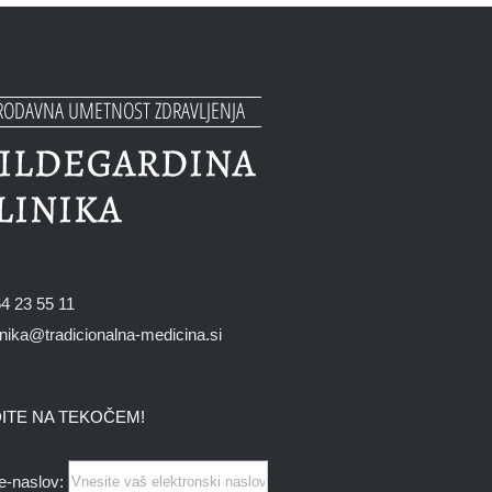
4 23 55 11
inika@tradicionalna-medicina.si
ITE NA TEKOČEM!
e-naslov: