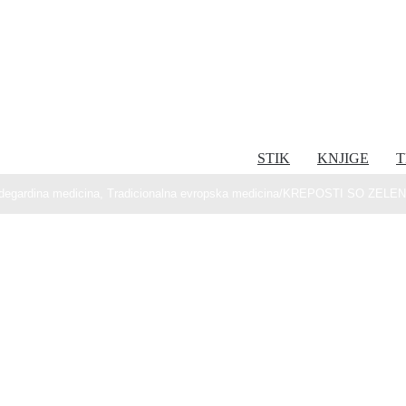
STIK
KNJIGE
T
ldegardina medicina
,
Tradicionalna evropska medicina
/
KREPOSTI SO ZELEN