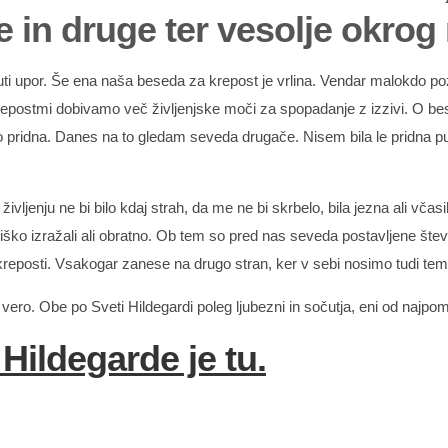
 in druge ter vesolje okrog
uti upor. Še ena naša beseda za krepost je vrlina. Vendar malokdo p
postmi dobivamo več življenjske moči za spopadanje z izzivi. O besed
o pridna. Danes na to gledam seveda drugače. Nisem bila le pridna pu
vljenju ne bi bilo kdaj strah, da me ne bi skrbelo, bila jezna ali vč
niško izražali ali obratno. Ob tem so pred nas seveda postavljene šte
i kreposti. Vsakogar zanese na drugo stran, ker v sebi nosimo tudi tem
ero. Obe po Sveti Hildegardi poleg ljubezni in sočutja, eni od najpo
Hildegarde je tu.