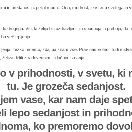
vnemi in predanosti izpeljal modro. Ona, modrost, je v srcu svetega i
o drugega. Vsi, ki želijo biti ozdravljeni, jih spodbuja in prebuja, da 
bo več trpljenja.
vljenja. Težko rečemo, zdaj pa znam vse. Prav nasprotno. Tudi midva s
želiva deliti z radovednimi in lačnimi znanja.
 v prihodnosti, v svetu, ki 
tu. Je grozeča sedanjost.
jem vase, kar nam daje sp
li lepo sedanjost in prihodn
noma, ko premoremo dovolj 