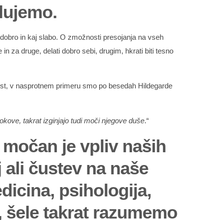
lujemo.
je dobro in kaj slabo. O zmožnosti presojanja na vseh
 in za druge, delati dobro sebi, drugim, hkrati biti tesno
repost, v nasprotnem primeru smo po besedah Hildegarde
okove, takrat izginjajo tudi moči njegove duše
.“
 močan je vpliv naših
 ali čustev na naše
dicina, psihologija,
o, šele takrat razumemo