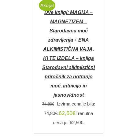
V
Akcija!
KOŠARICO
Dve knjigi: MAGIJA –
/
DETAILS
MAGNETIZEM –
Starodavna moč
zdravljenja + ENA
ALKIMISTIČNA VAJA,
KI TE IZDELA – knjiga
Starodavni alkimistični
priročnik za notranjo
moč, intuicijo in
jasnovidnost
Izvirna cena je bila:
74,80
€
62,50
€
74,80€.
Trenutna
cena je: 62,50€.