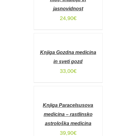
jasnovidnost
24,90
€
DODAJ
V
KOŠARICO
Knjiga Gozdna medicina
/
DETAILS
in sveti gozd
33,00
€
DODAJ
V
KOŠARICO
Knjiga Paracelsusova
/
DETAILS
medicina – rastlinsko
astrološka medicina
39,90
€