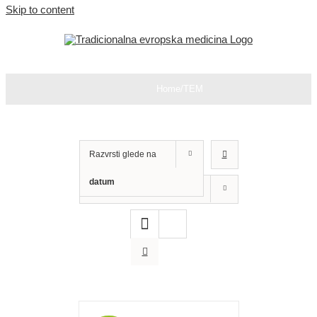
Skip to content
Home
/
TEM
Razvrsti glede na
datum
Prikaži
12 izdelkov
DODAJ