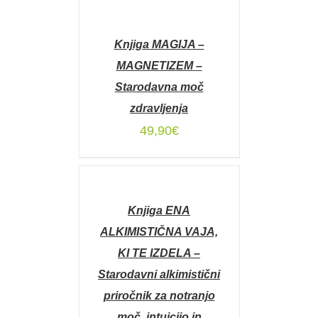
DODAJ
V
KOŠARICO
Knjiga MAGIJA –
/
DETAILS
MAGNETIZEM –
Starodavna moč
zdravljenja
49,90
€
DODAJ
V
KOŠARICO
Knjiga ENA
/
DETAILS
ALKIMISTIČNA VAJA,
KI TE IZDELA –
Starodavni alkimistični
priročnik za notranjo
moč, intuicijo in