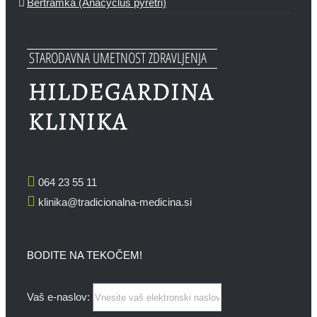
Bertramka (Anacyclus pyretri)
064 23 55 11
klinika@tradicionalna-medicina.si
BODITE NA TEKOČEM!
Vaš e-naslov: