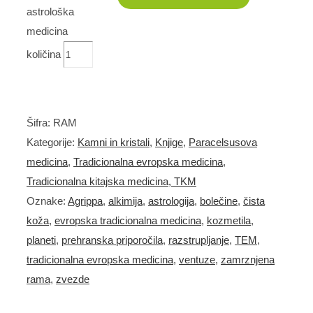
astrološka
medicina
količina
Šifra:
RAM
Kategorije:
Kamni in kristali
,
Knjige
,
Paracelsusova
medicina
,
Tradicionalna evropska medicina
,
Tradicionalna kitajska medicina, TKM
Oznake:
Agrippa
,
alkimija
,
astrologija
,
bolečine
,
čista
koža
,
evropska tradicionalna medicina
,
kozmetila
,
planeti
,
prehranska priporočila
,
razstrupljanje
,
TEM
,
tradicionalna evropska medicina
,
ventuze
,
zamrznjena
rama
,
zvezde