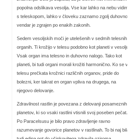
popolna odslikava vesolja. Vse kar lahko na nebu vidimo
s teleskopom, lahko v človeku zaznamo zgolj duhovno,
vendar je zgrajen po enakih zakonih.
Sedem vesoljskih moči je utelešenih v sedmih telesnih
organih. Ti krožijo v telesu podobno kot planeti v vesolju.
Vsak organ ima telesno in duhovno nalogo. Tako kot
planeti, bi tudi organi morali krožiti harmonično. Ko se v
telesu prečkata krožnici različnih organov, pride do
bolezni, ker takrat en organ vpliva na drugega, na
njegovo delovanje.
Zdravilnost rastlin je povezana z delovanji posameznih
planetov, ki so vsaki rastlini vtisnili svoj poseben pečat.
Po Paracelsusu je bilo pravo zdravljenje ravno
razumevanje govorice planetov v rastlinah. To bi naj bila
tudi edina pot do učinkovitega zdravila oziroma