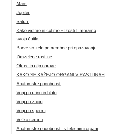
Mars
Jupiter
Saturn
Kako vidimo in čutimo – Izostriti moramo
svoja čutila
Barve so zelo pomembne pri opazovanju.
Zimzelene rastline
Okus in otip narave
KAKO SE KAŽEJO ORGANI V RASTLINAH
Anatomske podobnosti
Vonj po urinu in blatu
Vonj po znoju
Vonj po spermi
Veliko semen
Anatomske podobnosti s telesnimi organi