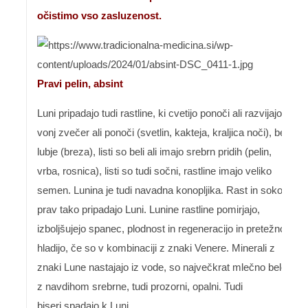
očistimo vso zasluzenost.
Pravi pelin, absint
Luni pripadajo tudi rastline, ki cvetijo ponoči ali razvijajo
vonj zvečer ali ponoči (svetlin, kakteja, kraljica noči), belo
lubje (breza), listi so beli ali imajo srebrn pridih (pelin,
vrba, rosnica), listi so tudi sočni, rastline imajo veliko
semen. Lunina je tudi navadna konopljika. Rast in sokovi
prav tako pripadajo Luni. Lunine rastline pomirjajo,
izboljšujejo spanec, plodnost in regeneracijo in pretežno
hladijo, če so v kombinaciji z znaki Venere. Minerali z
znaki Lune nastajajo iz vode, so največkrat mlečno bele
z navdihom srebrne, tudi prozorni, opalni. Tudi
biseri spadajo k Luni.