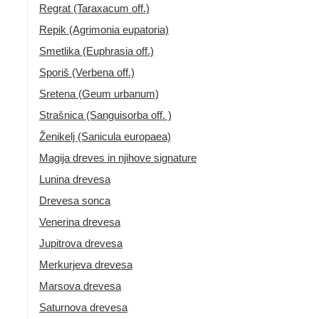
Regrat (Taraxacum off.)
Repik (Agrimonia eupatoria)
Smetlika (Euphrasia off.)
Sporiš (Verbena off.)
Sretena (Geum urbanum)
Strašnica (Sanguisorba off. )
Ženikelj (Sanicula europaea)
Magija dreves in njihove signature
Lunina drevesa
Drevesa sonca
Venerina drevesa
Jupitrova drevesa
Merkurjeva drevesa
Marsova drevesa
Saturnova drevesa