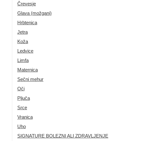
Črevesje
Glava (možgani)
Hrbtenica
Jetra
Koža
Ledvice
Limfa
Maternica
Sečni mehur
Oči
Pljuča
Srce
Vranica
Uho
SIGNATURE BOLEZNI ALI ZDRAVLJENJE