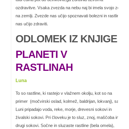
ozdravitve. Vsaka zvezda na nebu naj bi imela svojo zel
na zemlji. Zvezde nas učijo spoznavati bolezni in rastline
nas učijo zdraviti.
ODLOMEK IZ KNJIGE
PLANETI V
RASTLINAH
Luna
To so rastline, ki rastejo v vlažnem okolju, kot so na
primer (močvirski oslad, kolmež, baldrijan, lokvanj), saj
Luni pripadajo voda, reke, morje, drevesni sokovi in
živalski sokovi. Pri človeku je to sluz, znoj, maščoba in
drugi sokovi. Sočne in sluzaste rastline (bela omela),