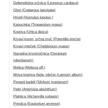
Deljenolistna srčnica (Leonorus cardiaca)
Glog (Crataegus laevigata)
Hmelj (Humulus lupulus )
Kapucinka (Tropaeolum majus)
Kopriva (Urtica dioica)
Krvavi koren, srčna moč (Potentilla erecta)
Krvavi mleček (Chelidonium majus)
Navadna krvomočnica (Geranium
robertianum)
Melisa (Melissa off.)
Mrtva kopriva (bela, rdeča) (Lamium album)
Pegasti badelj (Silybum marianum)
Pelin (Artemisia absinthum)
Plahtica (Alchemilla vulgaris)
Preslica (Equisetum arvense)