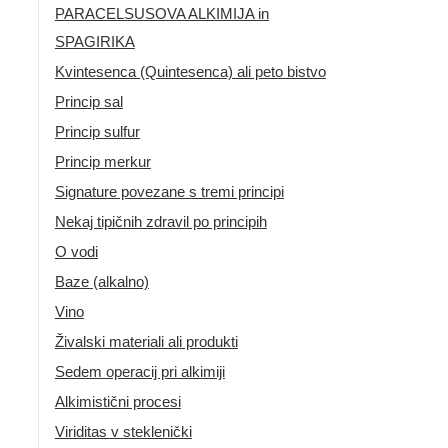
PARACELSUSOVA ALKIMIJA in
SPAGIRIKA
Kvintesenca (Quintesenca) ali peto bistvo
Princip sal
Princip sulfur
Princip merkur
Signature povezane s tremi principi
Nekaj tipičnih zdravil po principih
O vodi
Baze (alkalno)
Vino
Živalski materiali ali produkti
Sedem operacij pri alkimiji
Alkimistični procesi
Viriditas v steklenički