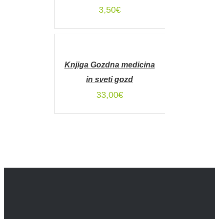
3,50
€
DODAJ
V
KOŠARICO
Knjiga Gozdna medicina
/
DETAILS
in sveti gozd
33,00
€