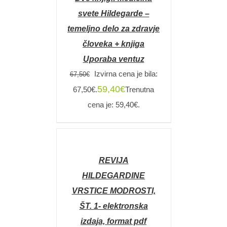
/
DETAILS
svete Hildegarde –
temeljno delo za zdravje
človeka + knjiga
Uporaba ventuz
Izvirna cena je bila:
67,50
€
59,40
€
67,50€.
Trenutna
cena je: 59,40€.
DODAJ
V
KOŠARICO
REVIJA
/
DETAILS
HILDEGARDINE
VRSTICE MODROSTI,
ŠT. 1- elektronska
izdaja, format pdf