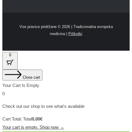
Vse pravice pridržane ©
2026 | Tradicionalna evropska
medicina |
Piškotki
0
Close cart
Your Cart Is Empty
0
Check out our shop to see what's available
Cart Total:
Total
0,00
€
Your cart is empty. Shop now →