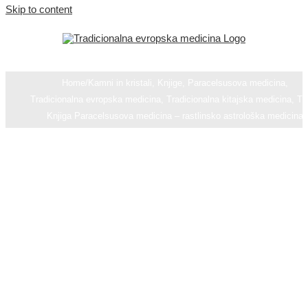
Skip to content
Home
/
Kamni in kristali
,
Knjige
,
Paracelsusova medicina
,
Tradicionalna evropska medicina
,
Tradicionalna kitajska medicina, T
Knjiga Paracelsusova medicina – rastlinsko astrološka medicina