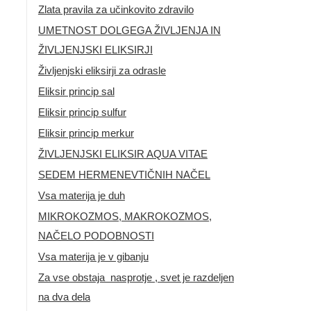
Zlata pravila za učinkovito zdravilo
UMETNOST DOLGEGA ŽIVLJENJA IN
ŽIVLJENJSKI ELIKSIRJI
Življenjski eliksirji za odrasle
Eliksir princip sal
Eliksir princip sulfur
Eliksir princip merkur
ŽIVLJENJSKI ELIKSIR AQUA VITAE
SEDEM HERMENEVTIČNIH NAČEL
Vsa materija je duh
MIKROKOZMOS, MAKROKOZMOS,
NAČELO PODOBNOSTI
Vsa materija je v gibanju
Za vse obstaja nasprotje , svet je razdeljen
na dva dela