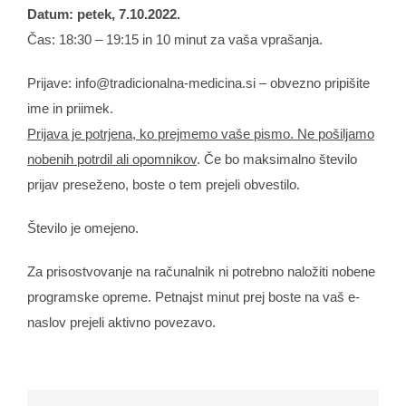
Datum: petek, 7.10.2022.
Čas: 18:30 – 19:15 in 10 minut za vaša vprašanja.
Prijave: info@tradicionalna-medicina.si – obvezno pripišite
ime in priimek.
Prijava je potrjena, ko prejmemo vaše pismo. Ne pošiljamo
nobenih potrdil ali opomnikov
. Če bo maksimalno število
prijav preseženo, boste o tem prejeli obvestilo.
Število je omejeno.
Za prisostvovanje na računalnik ni potrebno naložiti nobene
programske opreme. Petnajst minut prej boste na vaš e-
naslov prejeli aktivno povezavo.