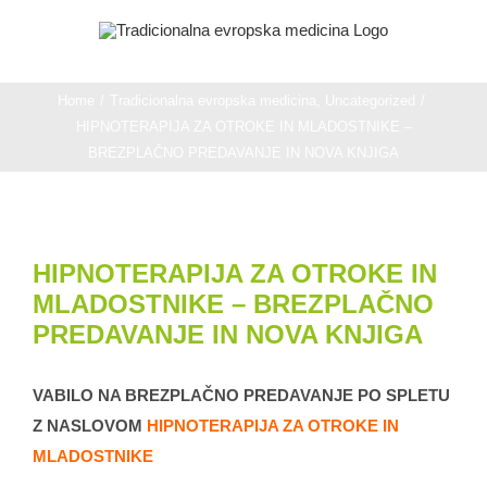
Skip
to
content
Home
/
Tradicionalna evropska medicina
,
Uncategorized
/
HIPNOTERAPIJA ZA OTROKE IN MLADOSTNIKE –
BREZPLAČNO PREDAVANJE IN NOVA KNJIGA
View
HIPNOTERAPIJA ZA OTROKE IN
Larger
MLADOSTNIKE – BREZPLAČNO
Image
PREDAVANJE IN NOVA KNJIGA
VABILO NA BREZPLAČNO PREDAVANJE PO SPLETU
Z NASLOVOM
HIPNOTERAPIJA ZA OTROKE IN
MLADOSTNIKE