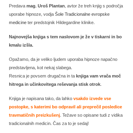
Predava
mag. Uroš Plantan
, avtor že treh knjig s področja
uporabe hipnoze, vodja
Šole Tradicionalne evropske
medicine
ter predstojnik Hildegardine klinike.
Najnovejša knjiga s tem naslovom je že v tiskarni in bo
kmalu izšla.
Opažamo, da je veliko ljudem uporaba hipnoze napačno
predstavljena, kot nekaj slabega.
Resnica je povsem drugačna in ta
knjiga vam vrača moč
hitrega in učinkovitega reševanja stisk otrok
.
Knjiga je napisana tako, da lahko
vsakdo izvede vse
postopke, s katerimi bo odpravil ali preprečil posledice
travmatičnih preizkušenj
. Težave so opisane tudi z vidika
tradicionalnih medicin. Čas za to je sedaj!