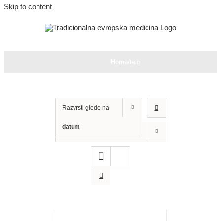
Skip to content
Home
/
telo
Razvrsti glede na
datum
Prikaži
12 izdelkov
DODAJ