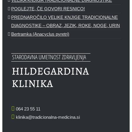
VELIKA KNJIGA TRADICIONALNE DIAGNOSTIKE
POGLEJTE, ČE GOVORI RESNICO!
PREDNAROČILO VELIKE KNJIGE TRADICIONALNE
DIAGNOSTIKE – OBRAZ, JEZIK, ROKE, NOGE, URIN
Bertramka (Anacyclus pyretri)
064 23 55 11
klinika@tradicionalna-medicina.si