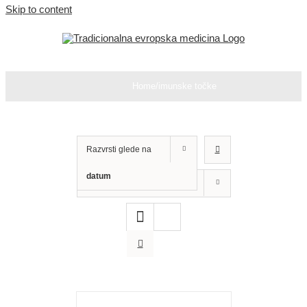
Skip to content
Home
/
imunske točke
Razvrsti glede na
datum
Prikaži
12 izdelkov
DODAJ