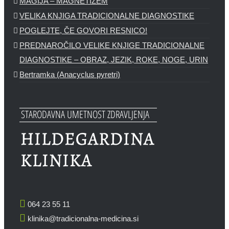
MAGIJA – MAGNETIZEM
VELIKA KNJIGA TRADICIONALNE DIAGNOSTIKE
POGLEJTE, ČE GOVORI RESNICO!
PREDNAROČILO VELIKE KNJIGE TRADICIONALNE
DIAGNOSTIKE – OBRAZ, JEZIK, ROKE, NOGE, URIN
Bertramka (Anacyclus pyretri)
064 23 55 11
klinika@tradicionalna-medicina.si