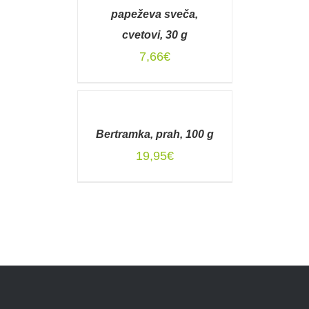
DETAILS
papeževa sveča,
cvetovi, 30 g
7,66
€
DODAJ
V
KOŠARICO
Bertramka, prah, 100 g
/
DETAILS
19,95
€