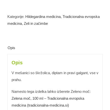
mešanica,
prah,
50
Kategorije:
Hildegardina medicina
,
Tradicionalna evropska
g
medicina
,
Zeli in začimbe
količina
Opis
Opis
V mešanici so škržolica, diptam in pravi galgant, vse v
prahu.
Namesto tega izdelka lahko izberete Zeleno moč:
Zelena moč, 100 ml – Tradicionalna evropska
medicina (tradicionalna-medicina.si)