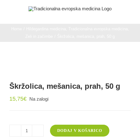
Skip
to
content
Home
/
Hildegardina medicina
,
Tradicionalna evropska medicina
,
Zeli in začimbe
/
Škržolica, mešanica, prah, 50 g
Škržolica, mešanica, prah, 50 g
15,75
€
Na zalogi
DODAJ V KOŠARICO
Škržolica,