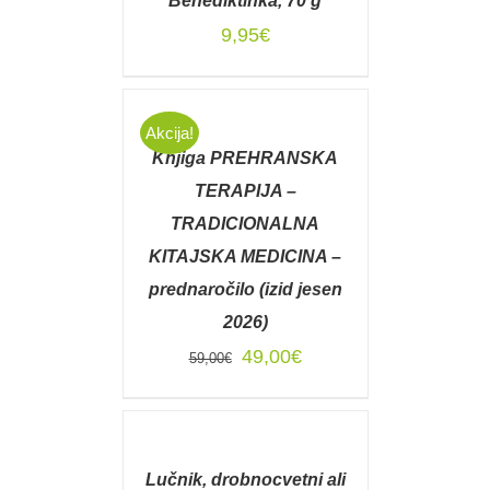
Benediktinka, 70 g
/
DETAILS
9,95
€
DODAJ
V
Akcija!
KOŠARICO
Knjiga PREHRANSKA
/
DETAILS
TERAPIJA –
TRADICIONALNA
KITAJSKA MEDICINA –
prednaročilo (izid jesen
2026)
Izvirna
Trenutna
49,00
€
59,00
€
cena
cena
je
je:
DODAJ
V
bila:
49,00€.
KOŠARICO
59,00€.
Lučnik, drobnocvetni ali
/