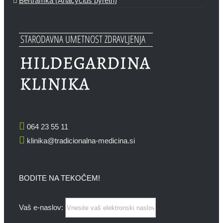
Bertramka (Anacyclus pyretri)
064 23 55 11
klinika@tradicionalna-medicina.si
BODITE NA TEKOČEM!
Vaš e-naslov: