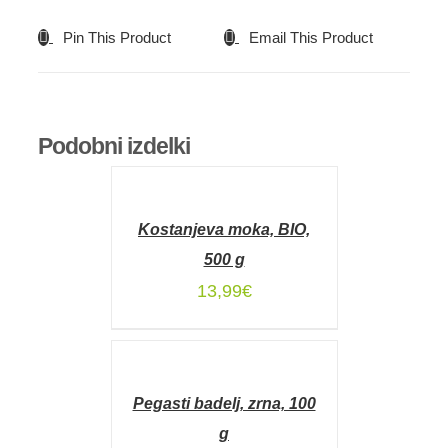
Pin This Product
Email This Product
Podobni izdelki
DODAJ
V
KOŠARICO
Kostanjeva moka, BIO,
/
DETAILS
500 g
13,99
€
DODAJ
V
KOŠARICO
Pegasti badelj, zrna, 100
/
DETAILS
g