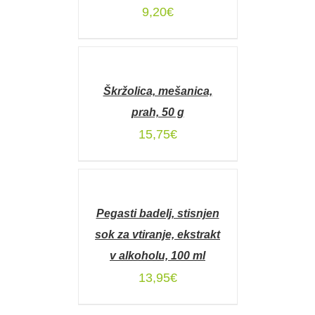
9,20
€
DODAJ
V
KOŠARICO
Škržolica, mešanica,
/
DETAILS
prah, 50 g
15,75
€
DODAJ
V
KOŠARICO
Pegasti badelj, stisnjen
/
DETAILS
sok za vtiranje, ekstrakt
v alkoholu, 100 ml
13,95
€