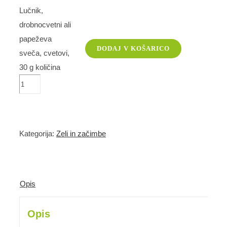
Lučnik,
drobnocvetni ali
papeževa
DODAJ V KOŠARICO
sveča, cvetovi,
30 g količina
Kategorija:
Zeli in začimbe
Opis
Opis