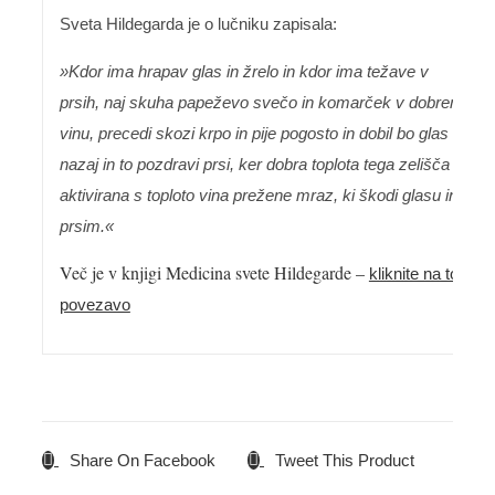
Sveta Hildegarda je o lučniku zapisala:
»Kdor ima hrapav glas in žrelo in kdor ima težave v
prsih, naj skuha papeževo svečo in komarček
v dobrem
vinu, precedi skozi krpo in pije pogosto in dobil bo glas
nazaj in to pozdravi prsi, ker dobra toplota tega zelišča
aktivirana s toploto vina prežene mraz, ki škodi glasu in
prsim.«
Več je v knjigi Medicina svete Hildegarde –
kliknite na to
povezavo
Share On Facebook
Tweet This Product