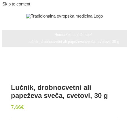
Skip to content
Home
/
Zeli in začimbe
/
Lučnik, drobnocvetni ali papeževa sveča, cvetovi, 30 g
Lučnik, drobnocvetni ali
papeževa sveča, cvetovi, 30 g
7,66
€