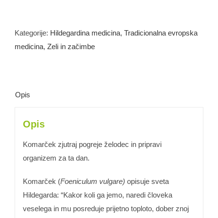
BIO,
semena,
200
Kategorije:
Hildegardina medicina
,
Tradicionalna evropska
g
medicina
,
Zeli in začimbe
količina
Opis
Opis
Komarček zjutraj pogreje želodec in pripravi
organizem za ta dan.
Komarček (
Foeniculum vulgare)
opisuje sveta
Hildegarda: “Kakor koli ga jemo, naredi človeka
veselega in mu posreduje prijetno toploto, dober znoj