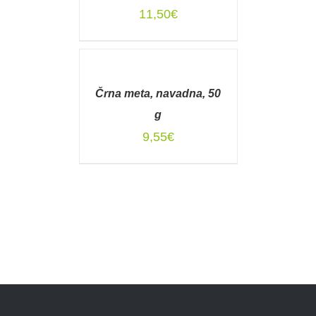
DETAILS
11,50
€
DODAJ
V
KOŠARICO
Črna meta, navadna, 50
/
DETAILS
g
9,55
€