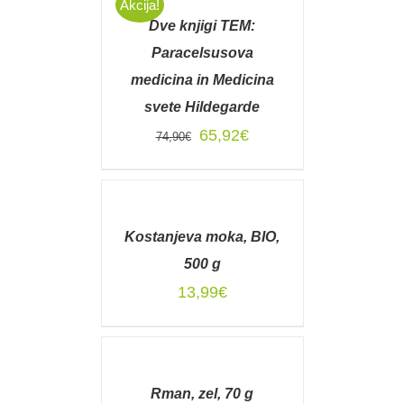
Akcija!
KOŠARICO
Dve knjigi TEM:
/
DETAILS
Paracelsusova
medicina in Medicina
svete Hildegarde
Izvirna
Trenutna
65,92
€
74,90
€
cena
cena
je
je:
DODAJ
V
bila:
65,92€.
KOŠARICO
74,90€.
Kostanjeva moka, BIO,
/
DETAILS
500 g
13,99
€
DODAJ
V
KOŠARICO
Rman, zel, 70 g
/