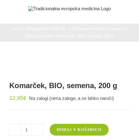
Skip
to
content
Home
/
Hildegardina medicina
,
Tradicionalna evropska medicina
,
Zeli in začimbe
/
Komarček, BIO, semena, 200 g
Komarček, BIO, semena, 200 g
12,95
€
Na zalogi (nima zaloge, a se lahko naroči)
DODAJ V KOŠARICO
Komarček,