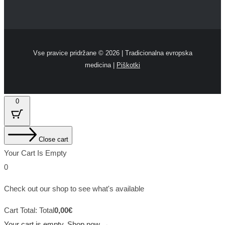
Vse pravice pridržane ©
2026 | Tradicionalna evropska
medicina |
Piškotki
0
Close cart
Your Cart Is Empty
0
Check out our shop to see what's available
Cart Total:
Total
0,00
€
Your cart is empty. Shop now →